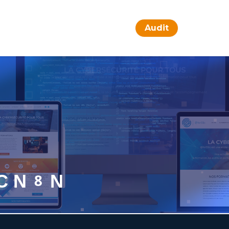
Audit
EC N8N