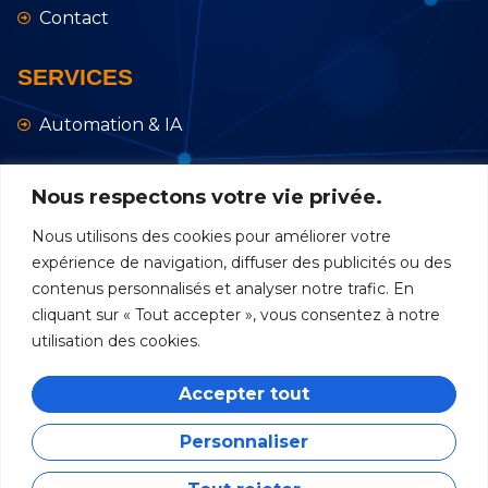
Contact
SERVICES
Automation & IA
Développement
Nous respectons votre vie privée.
Maintenance et services
Nous utilisons des cookies pour améliorer votre
expérience de navigation, diffuser des publicités ou des
Blog
contenus personnalisés et analyser notre trafic. En
cliquant sur « Tout accepter », vous consentez à notre
utilisation des cookies.
Accepter tout
Personnaliser
BFC Services © 2025 Tous droits réservés