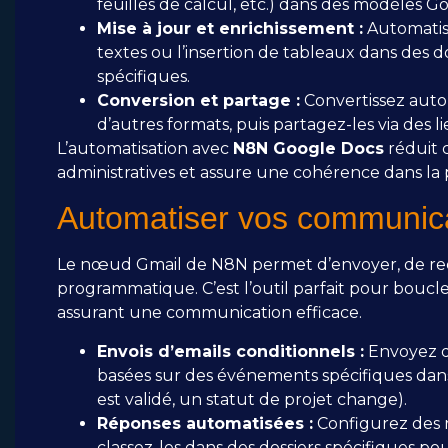
feuilles de calcul, etc.) dans des modèles G
Mise à jour et enrichissement :
Automatise
textes ou l’insertion de tableaux dans des
spécifiques.
Conversion et partage :
Convertissez aut
d’autres formats, puis partagez-les via des li
L’automatisation avec
N8N Google Docs
réduit 
administratives et assure une cohérence dans la 
Automatiser vos communica
Le nœud Gmail de N8N permet d’envoyer, de rece
programmatique. C’est l’outil parfait pour bouc
assurant une communication efficace.
Envois d’emails conditionnels :
Envoyez de
basées sur des événements spécifiques dan
est validé, un statut de projet change).
Réponses automatisées :
Configurez des 
classez-les dans des dossiers spécifiques po