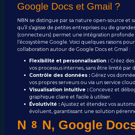
Google Docs et Gmail ?
N8N se distingue par sa nature open-source et sa 
qu’il s’agisse de petites entreprises ou de gran
(connecteurs) permet une intégration profonde a
l’écosystème Google. Voici quelques raisons pour
collaboration autour de Google Docs et Gmail :
Flexibilité et personnalisation :
Créez des 
vos processus internes, sans être limité par 
Contrôle des données :
Gérez vos données
vos propres serveurs ou via un service cloud
Visualisation intuitive :
Concevez et débog
graphique claire et facile à utiliser.
Évolutivité :
Ajustez et étendez vos automat
évoluent, garantissant une solution pérenn
N8N, Google Docs e